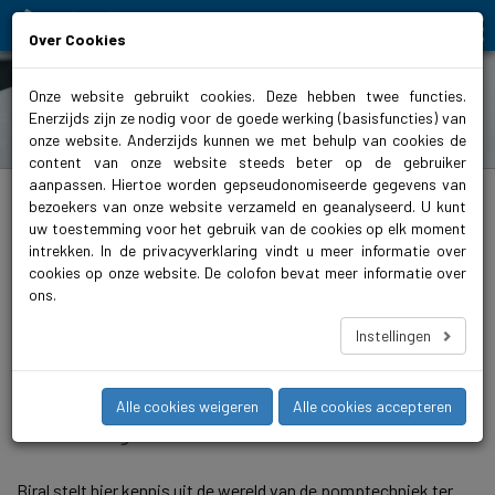
Moving people and elements
Over Cookies
Onze website gebruikt cookies. Deze hebben twee functies.
Enerzijds zijn ze nodig voor de goede werking (basisfuncties) van
Over de Campus
onze website. Anderzijds kunnen we met behulp van cookies de
content van onze website steeds beter op de gebruiker
aanpassen. Hiertoe worden gepseudonomiseerde gegevens van
biral.nl
>
Campus
>
Over de Campus
bezoekers van onze website verzameld en geanalyseerd. U kunt
uw toestemming voor het gebruik van de cookies op elk moment
Wat is de Campus?
intrekken. In de privacyverklaring vindt u meer informatie over
Met de Biral Campus heeft Biral als
cookies op onze website. De colofon bevat meer informatie over
ons.
toonaangevende Zwitserse fabrikant
Instellingen
van pompen een kenniscentrum voor
opleiding en bijscholing van de gehele
Alle cookies weigeren
Alle cookies accepteren
branche gecreëerd.
Biral stelt hier kennis uit de wereld van de pomptechniek ter