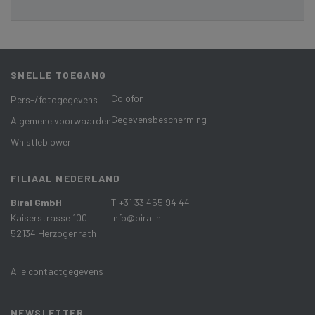
SNELLE TOEGANG
Colofon
Pers-/fotogegevens
Gegevensbescherming
Algemene voorwaarden
Whistleblower
FILIAAL NEDERLAND
Biral GmbH
T +31 33 455 94 44
Kaiserstrasse 100
info@biral.nl
52134 Herzogenrath
Alle contactgegevens
NEWSLETTER