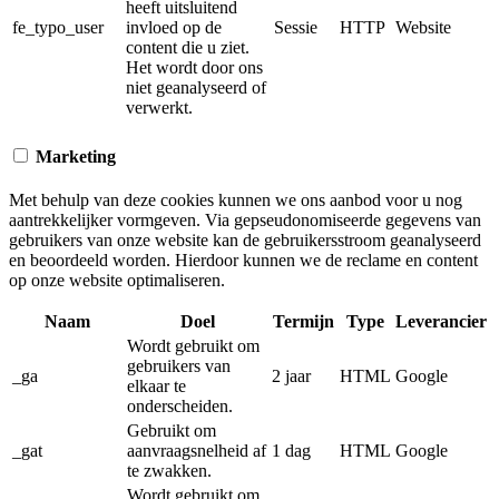
heeft uitsluitend
fe_typo_user
invloed op de
Sessie
HTTP
Website
content die u ziet.
Het wordt door ons
niet geanalyseerd of
verwerkt.
Marketing
Met behulp van deze cookies kunnen we ons aanbod voor u nog
aantrekkelijker vormgeven. Via gepseudonomiseerde gegevens van
gebruikers van onze website kan de gebruikersstroom geanalyseerd
en beoordeeld worden. Hierdoor kunnen we de reclame en content
op onze website optimaliseren.
Naam
Doel
Termijn
Type
Leverancier
Wordt gebruikt om
gebruikers van
_ga
2 jaar
HTML
Google
elkaar te
onderscheiden.
Gebruikt om
_gat
aanvraagsnelheid af
1 dag
HTML
Google
te zwakken.
Wordt gebruikt om