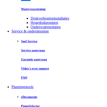
Watervoorziening
Drukverhoginginstallaties
Hogedrukpompen
Onderwaterpompen
Service & ondersteuning
Snel Service
Service aanvraag
Garantie aanvraag
Video's over support
FAQ
Planningstools
eDocuments
PumpSelector