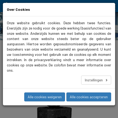
Moving people and elements
Over Cookies
Onze website gebruikt cookies. Deze hebben twee functies.
Enerzijds zijn ze nodig voor de goede werking (basisfuncties) van
Producten
onze website. Anderzijds kunnen we met behulp van cookies de
content van onze website steeds beter op de gebruiker
aanpassen. Hiertoe worden gepseudonomiseerde gegevens van
biral.nl
>
Producten
>
Verwarming
>
Circulatiepompen
>
MultimAX
>
MultimAX
bezoekers van onze website verzameld en geanalyseerd. U kunt
uw toestemming voor het gebruik van de cookies op elk moment
MultimAX 32-70 180
intrekken. In de privacyverklaring vindt u meer informatie over
De MultimAX is een zeer efficiënte circulatiepomp voor
cookies op onze website. De colofon bevat meer informatie over
verwarmingsinstallaties en koel- en zonne-
ons.
energietoepassingen. Naast de standaardkarakteristieken
kunt u met de PWM-koppeling de pomp verbinden met uw
Instellingen
gebouwbeheersysteem.
Alle cookies weigeren
Alle cookies accepteren