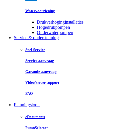
Watervoorziening
Drukverhoginginstallaties
Hogedrukpompen
Onderwaterpompen
Service & ondersteuning
Snel Service
Service aanvraag
Garantie aanvraag
Video's over support
FAQ
Planningstools
eDocuments
PumpSelector