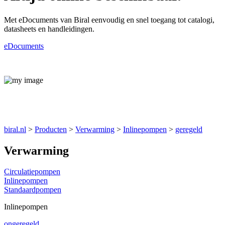
Met eDocuments van Biral eenvoudig en snel toegang tot catalogi,
datasheets en handleidingen.
eDocuments
Producten
biral.nl
>
Producten
>
Verwarming
>
Inlinepompen
>
geregeld
Verwarming
Circulatiepompen
Inlinepompen
Standaardpompen
Inlinepompen
ongeregeld