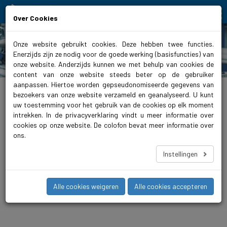
Moving people and elements
Over Cookies
Onze website gebruikt cookies. Deze hebben twee functies.
Enerzijds zijn ze nodig voor de goede werking (basisfuncties) van
Producten
onze website. Anderzijds kunnen we met behulp van cookies de
content van onze website steeds beter op de gebruiker
aanpassen. Hiertoe worden gepseudonomiseerde gegevens van
biral.nl
>
Producten
>
Verwarming
>
Inlinepompen
>
geregeld
>
VivarA
bezoekers van onze website verzameld en geanalyseerd. U kunt
uw toestemming voor het gebruik van de cookies op elk moment
VivarA S 100-15 450 PN6
intrekken. In de privacyverklaring vindt u meer informatie over
De VivarA is een geregelde, compacte en duurzame inlinepomp
cookies op onze website. De colofon bevat meer informatie over
met hoogste energie-efficiëntie (iE5). Deze nieuwe pompserie
ons.
transporteert media in de temperatuurbereiken van –20 °C tot
+140 °C en kan zodoende voor alle gangbare HLKK-
Instellingen
toepassingen worden gebruikt. Via geïntegreerd Bluetooth
Connect en de Biral ONE-app (iOS/Android) kunt u de pomp
comfortabel met uw smartphone configureren, bewaken en
Alle cookies weigeren
Alle cookies accepteren
analyseren.