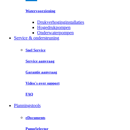
Watervoorziening
Drukverhoginginstallaties
Hogedrukpompen
Onderwaterpompen
Service & ondersteuning
Snel Service
Service aanvraag
Garantie aanvraag
Video's over support
FAQ
Planningstools
eDocuments
PumpSelector