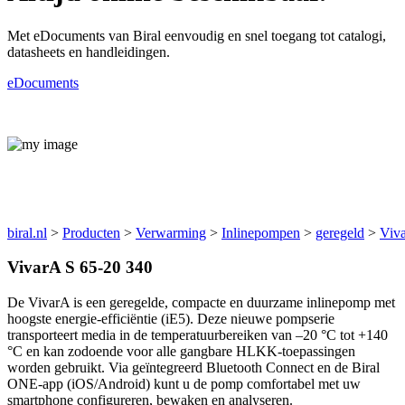
Met eDocuments van Biral eenvoudig en snel toegang tot catalogi,
datasheets en handleidingen.
eDocuments
Producten
biral.nl
>
Producten
>
Verwarming
>
Inlinepompen
>
geregeld
>
Viv
VivarA S 65-20 340
De VivarA is een geregelde, compacte en duurzame inlinepomp met
hoogste energie-efficiëntie (iE5). Deze nieuwe pompserie
transporteert media in de temperatuurbereiken van –20 °C tot +140
°C en kan zodoende voor alle gangbare HLKK-toepassingen
worden gebruikt. Via geïntegreerd Bluetooth Connect en de Biral
ONE-app (iOS/Android) kunt u de pomp comfortabel met uw
smartphone configureren, bewaken en analyseren.