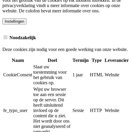
voor het gebruik van de cookies op elk moment intrekken. In de
privacyverklaring vindt u meer informatie over cookies op onze
website. De colofon bevat meer informatie over ons.
Instellingen
Noodzakelijk
Deze cookies zijn nodig voor een goede werking van onze website.
Naam
Doel
Termijn
Type
Leverancier
Slaat uw
toestemming voor
CookieConsent
1 jaar
HTML
Website
het gebruik van
cookies op.
Wijst uw browser
toe aan een sessie
op de server. Dit
heeft uitsluitend
fe_typo_user
invloed op de
Sessie
HTTP
Website
content die u ziet.
Het wordt door ons
niet geanalyseerd of
verwerkt.