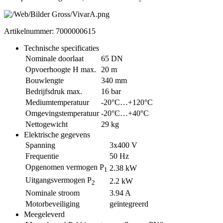
Artikelnummer: 7000000615
Technische specificaties
Nominale doorlaat
65 DN
Opvoerhoogte H max.
20 m
Bouwlengte
340 mm
Bedrijfsdruk max.
16 bar
Mediumtemperatuur
-20°C…+120°C
Omgevingstemperatuur
-20°C…+40°C
Nettogewicht
29 kg
Elektrische gegevens
Spanning
3x400 V
Frequentie
50 Hz
Opgenomen vermogen P
2.38 kW
1
Uitgangsvermogen P
2.2 kW
2
Nominale stroom
3.94 A
Motorbeveiliging
geïntegreerd
Meegeleverd